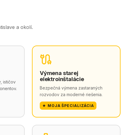
slave a okolí.
Výmena starej
elektroinštalácie
 ističov
Bezpečná výmena zastaraných
ponentov.
rozvodov za moderné riešenia.
★ MOJA ŠPECIALIZÁCIA