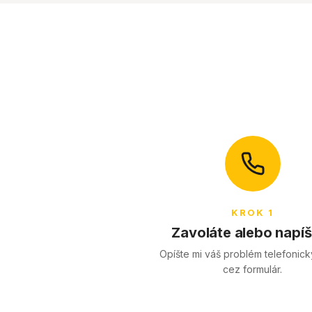
KROK 1
Zavoláte alebo napí
Opíšte mi váš problém telefonic
cez formulár.