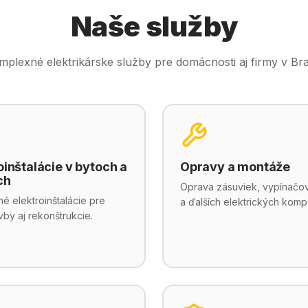
Naše služby
lexné elektrikárske služby pre domácnosti aj firmy v Brati
oinštalácie v bytoch a
Opravy a montáže
ch
Oprava zásuviek, vypínačov,
é elektroinštalácie pre
a ďalších elektrických kom
by aj rekonštrukcie.