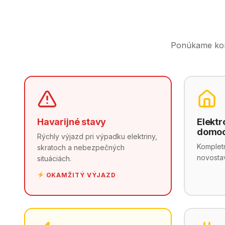
Ponúkame komp
Havarijné stavy
Elektr
domo
Rýchly výjazd pri výpadku elektriny,
Kompletn
skratoch a nebezpečných
novostav
situáciách.
OKAMŽITÝ VÝJAZD