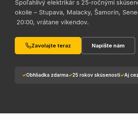
Spoľahlivý elektrikár s 25-ročnými skúseno
okolie – Stupava, Malacky, Šamorín, Sene
20:00, vrátane víkendov.
Zavolajte teraz
Napíšte nám
Obhliadka zdarma
25 rokov skúseností
Aj ce