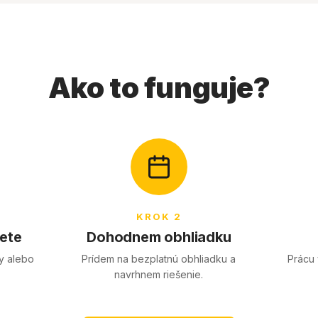
Ako to funguje?
KROK 2
šete
Dohodnem obhliadku
ky alebo
Prídem na bezplatnú obhliadku a
Prácu 
navrhnem riešenie.