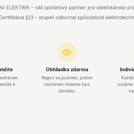
I ELEKTRIK – váš spoľahlivý partner pre elektrikárske pr
Certifikácia §23 – stupeň odbornej spôsobilosti elektrotechn
mžite
Obhliadka zdarma
Indivi
nestrácam
Najprv sa pozriem, potom
Každú
amžite k
navrhnem riešenie bez
osobne 
záväzku.
va